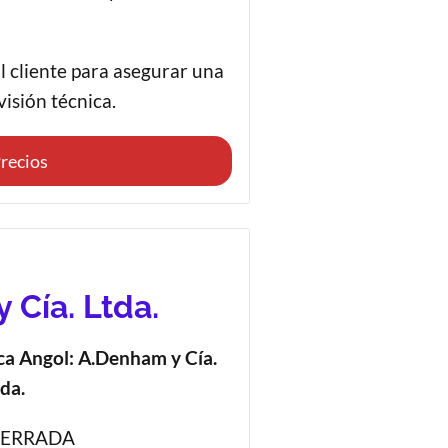
al cliente para asegurar una
visión técnica.
recios
 Cía. Ltda.
ca Angol: A.Denham y Cía.
da.
 CERRADA