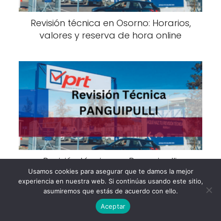
Revisión técnica en Osorno: Horarios,
valores y reserva de hora online
Revisión técnica en Panguipulli:
Horarios, valores y reserva de hora
Usamos cookies para asegurar que te damos la mejor
experiencia en nuestra web. Si continúas usando este sitio,
online
asumiremos que estás de acuerdo con ello.
Aceptar