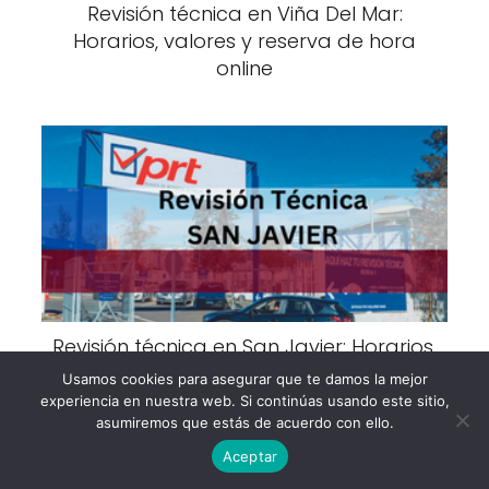
Revisión técnica en Viña Del Mar:
Horarios, valores y reserva de hora
online
Revisión técnica en San Javier: Horarios,
valores y reserva de hora online
Usamos cookies para asegurar que te damos la mejor
experiencia en nuestra web. Si continúas usando este sitio,
asumiremos que estás de acuerdo con ello.
Revisión técnica en San Joaquin:
Aceptar
Horarios, valores y reserva de hora