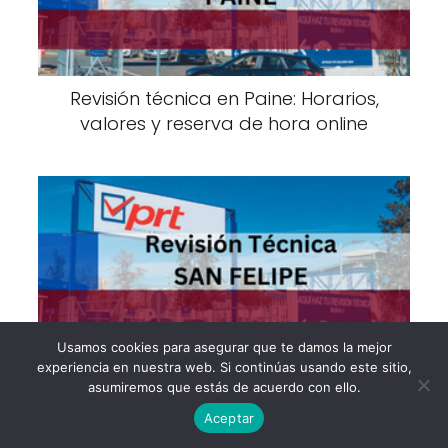
Revisión técnica en Paine: Horarios,
valores y reserva de hora online
Usamos cookies para asegurar que te damos la mejor
experiencia en nuestra web. Si continúas usando este sitio,
Revisión técnica en San Felipe: Horarios,
asumiremos que estás de acuerdo con ello.
valores y reserva de hora online
Aceptar