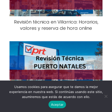
Revisión técnica en Villarrica: Horarios,
valores y reserva de hora online
Usamos cookies para asegurar que te damos la mejor
Revisión técnica en Puerto Natales:
experiencia en nuestra web. Si continúas usando este sitio,
asumiremos que estás de acuerdo con ello.
Horarios, valores y reserva de hora
online
Aceptar